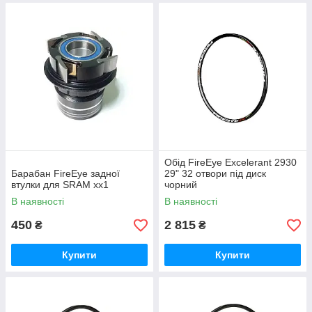
Обід FireEye Excelerant 2930
Барабан FireEye задної
29" 32 отвори під диск
втулки для SRAM xx1
чорний
В наявності
В наявності
450
2 815
₴
₴
Купити
Купити