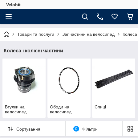
Velohit
Товари та послуги
Запчастини на велосипед
Колеса 
Колеса і колісні частини
Втулки на
Ободи на
Спиці
велосипед
велосипед
Сортування
0
Фільтри