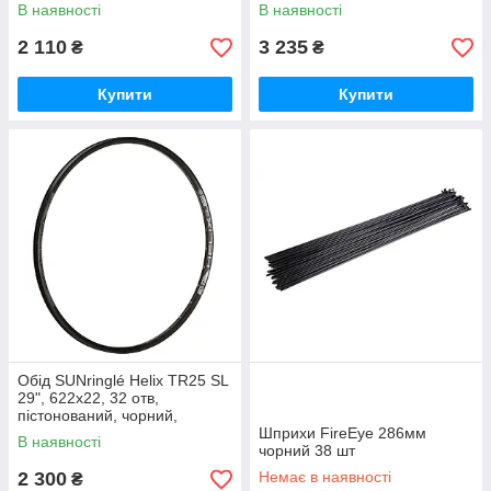
tubeless ready
В наявності
В наявності
2 110
3 235
₴
₴
Купити
Купити
Обід SUNringlé Helix TR25 SL
29", 622x22, 32 отв,
пістонований, чорний,
анодований, tubeless ready
Шприхи FireEye 286мм
В наявності
чорний 38 шт
2 300
Немає в наявності
₴