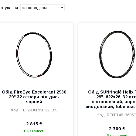
Обід FireEye Excelerant 2930
Обід SUNringlé Helix
29" 32 отвори під диск
29", 622x26, 32 отв
чорний
пістонований, чорн
анодований, tubeless
FE_2930RIM_32_BK
RF8E14813605
2 815 ₴
2 300 ₴
В наявності