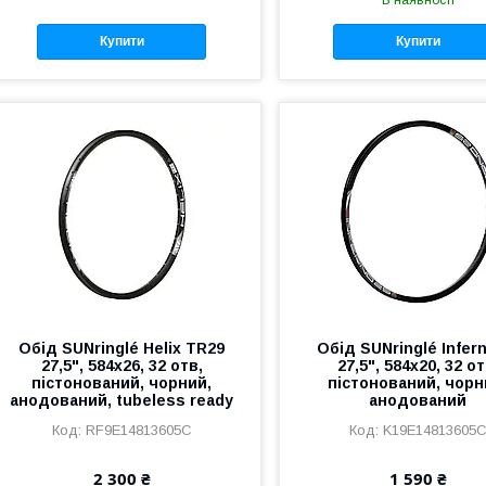
В наявності
Купити
Купити
Обід SUNringlé Helix TR29
Обід SUNringlé Infer
27,5", 584x26, 32 отв,
27,5", 584x20, 32 от
пістонований, чорний,
пістонований, чорн
анодований, tubeless ready
анодований
RF9E14813605C
K19E14813605
2 300 ₴
1 590 ₴