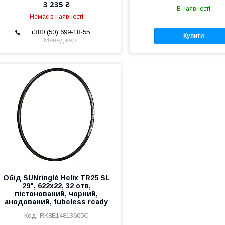
3 235 ₴
В наявності
Немає в наявності
+380 (50) 699-18-55
Купити
Менеджер
Обід SUNringlé Helix TR25 SL
29", 622x22, 32 отв,
пістонований, чорний,
анодований, tubeless ready
RK8E14813605C