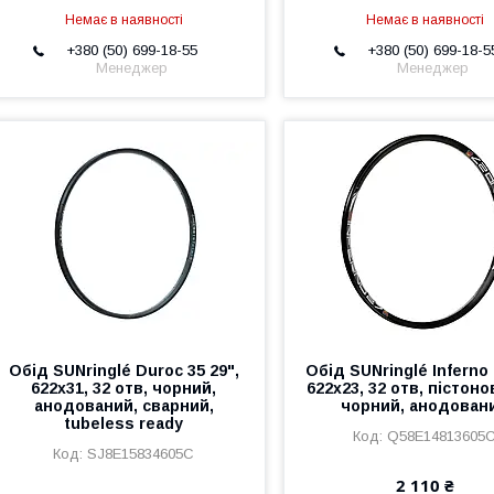
Немає в наявності
Немає в наявності
+380 (50) 699-18-55
+380 (50) 699-18-5
Менеджер
Менеджер
Обід SUNringlé Duroc 35 29",
Обід SUNringlé Inferno 
622x31, 32 отв, чорний,
622x23, 32 отв, пістон
анодований, сварний,
чорний, анодован
tubeless ready
Q58E14813605
SJ8E15834605C
2 110 ₴