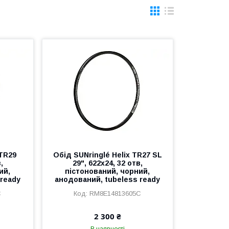
 TR29
Обід SUNringlé Helix TR27 SL
,
29", 622x24, 32 отв,
ий,
пістонований, чорний,
 ready
анодований, tubeless ready
C
RM8E14813605C
2 300 ₴