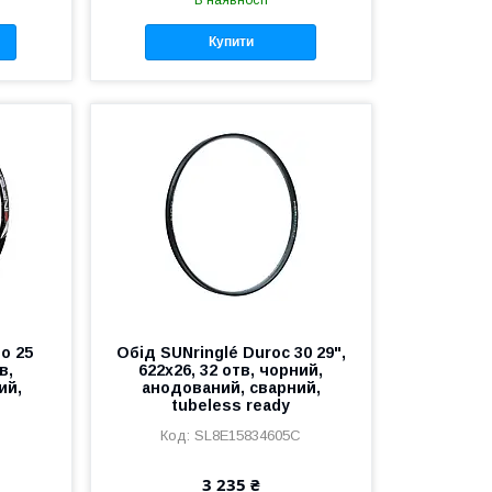
В наявності
Купити
no 25
Обід SUNringlé Duroc 30 29",
в,
622x26, 32 отв, чорний,
ий,
анодований, сварний,
tubeless ready
C
SL8E15834605C
3 235 ₴