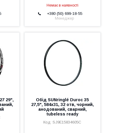
Немає в наявності
5
+380 (50) 699-18-55
Менеджер
27 29",
Обід SUNringlé Duroc 35
ований,
27,5", 584x31, 32 отв, чорний,
ий
анодований, сварний,
tubeless ready
C
SJ9E15834605C