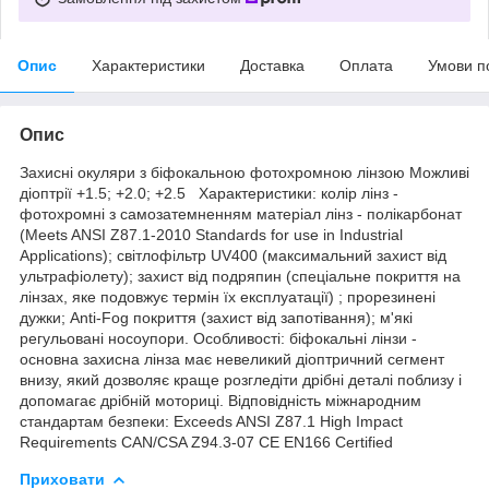
Опис
Характеристики
Доставка
Оплата
Умови п
Опис
Захисні окуляри з біфокальною фотохромною лінзою Можливі
діоптрії +1.5; +2.0; +2.5 Характеристики: колір лінз -
фотохромні з самозатемненням матеріал лінз - полікарбонат
(Meets ANSI Z87.1-2010 Standards for use in Industrial
Applications); світлофільтр UV400 (максимальний захист від
ультрафіолету); захист від подряпин (спеціальне покриття на
лінзах, яке подовжує термін їх експлуатації) ; прорезинені
дужки; Anti-Fog покриття (захист від запотівання); м'які
регульовані носоупори. Особливості: біфокальні лінзи -
основна захисна лінза має невеликий діоптричний сегмент
внизу, який дозволяє краще розгледіти дрібні деталі поблизу і
допомагає дрібній моториці. Відповідність міжнародним
стандартам безпеки: Exceeds ANSI Z87.1 High Impact
Requirements CAN/CSA Z94.3-07 CE EN166 Certified
Приховати