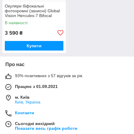
Окуляри біфокальні
фотохромні (захисні) Global
Vision Hercules-7 Bifocal
(clear +2.5) photochromic Anti-
В наявності
Fog, фотохромні прозорі
3 590
₴
Купити
Про нас
93% позитивних з 57 відгуків за рік
Працює з 01.09.2021
м. Київ
Київ, Україна
Контакти
Сьогодні вихідний
Показати весь графік роботи