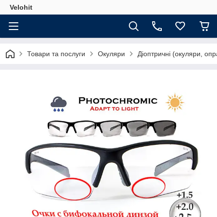
Velohit
Товари та послуги
Окуляри
Діоптричні (окуляри, опр