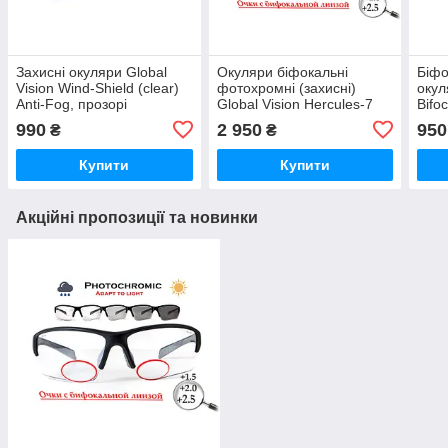
Захисні окуляри Global
Окуляри біфокальні
Біфо
Vision Wind-Shield (clear)
фотохромні (захисні)
окул
Anti-Fog, прозорі
Global Vision Hercules-7
Bifo
Bifocal (+2.5) photochromic
Anti
990
2 950
950
₴
₴
(clear), фотохромні
біфо
прозорі
діоп
Купити
Купити
Акційні пропозиції та новинки