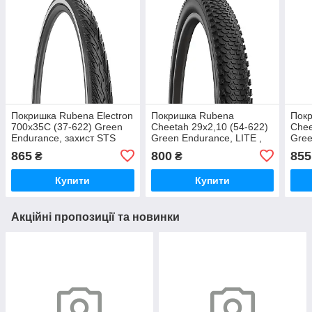
Покришка Rubena Electron
Покришка Rubena
Пок
700x35C (37-622) Green
Cheetah 29x2,10 (54-622)
Chee
Endurance, захист STS
Green Endurance, LITE ,
Gree
(1mm) , 30 TPI, RS, eBike,
30 TPI, eBike, чорна
30 T
865
800
855
₴
₴
чор
Купити
Купити
Акційні пропозиції та новинки