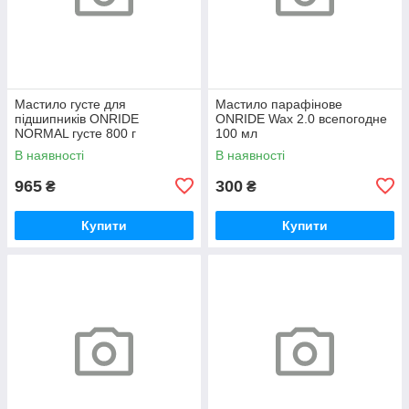
Мастило густе для
Мастило парафінове
підшипників ONRIDE
ONRIDE Wax 2.0 всепогодне
NORMAL густе 800 г
100 мл
(металева банка)
В наявності
В наявності
965
300
₴
₴
Купити
Купити