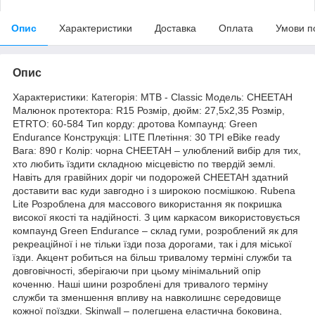
Опис
Характеристики
Доставка
Оплата
Умови п
Опис
Характеристики: Категорія: MTB - Classic Модель: CHEETAH
Малюнок протектора: R15 Розмір, дюйм: 27,5x2,35 Розмір,
ETRTO: 60-584 Тип корду: дротова Компаунд: Green
Endurance Конструкція: LITE Плетіння: 30 TPI eBike ready
Вага: 890 г Колір: чорна CHEETAH – улюблений вибір для тих,
хто любить їздити складною місцевістю по твердій землі.
Навіть для гравійних доріг чи подорожей CHEETAH здатний
доставити вас куди завгодно і з широкою посмішкою. Rubena
Lite Розроблена для массового використання як покришка
високої якості та надійності. З цим каркасом використовується
компаунд Green Endurance – склад гуми, розроблений як для
рекреаційної і не тільки їзди поза дорогами, так і для міської
їзди. Акцент робиться на більш тривалому терміні служби та
довговічності, зберігаючи при цьому мінімальний опір
коченню. Наші шини розроблені для тривалого терміну
служби та зменшення впливу на навколишнє середовище
кожної поїздки. Skinwall – полегшена еластична боковина,