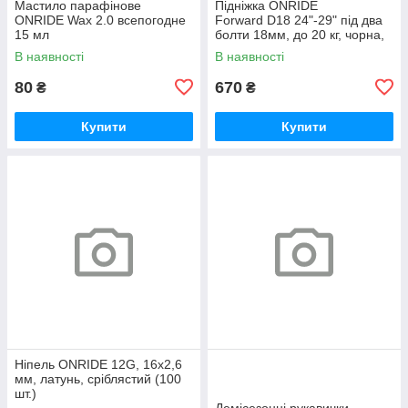
Мастило парафінове
Підніжка ONRIDE
ONRIDE Wax 2.0 всепогодне
Forward D18 24"-29" під два
15 мл
болти 18мм, до 20 кг, чорна,
polybag
В наявності
В наявності
80
670
₴
₴
Купити
Купити
Ніпель ONRIDE 12G, 16x2,6
мм, латунь, сріблястий (100
шт.)
Демісезонні рукавички