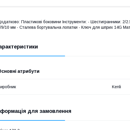
одатково: Пластикові боковини Інструменти: - Шестигранники: 2/2.5/
/9/10 мм - Сталева бортувальна лопатки - Ключ для шприх 14G Мате
арактеристики
Основні атрибути
иробник
Kenli
нформація для замовлення