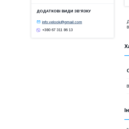
Д
info.velook@gmail.com
8
+380 67 311 86 13
Х
В
І