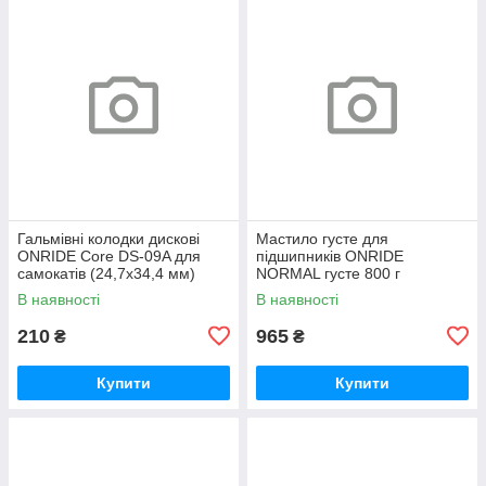
Гальмівні колодки дискові
Мастило густе для
ONRIDE Core DS-09A для
підшипників ONRIDE
самокатів (24,7х34,4 мм)
NORMAL густе 800 г
напівметал
(металева банка)
В наявності
В наявності
210
965
₴
₴
Купити
Купити