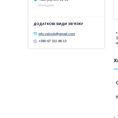
Менеджер
•
info.velook@gmail.com
3
+380 67 311 86 13
н
Х
В