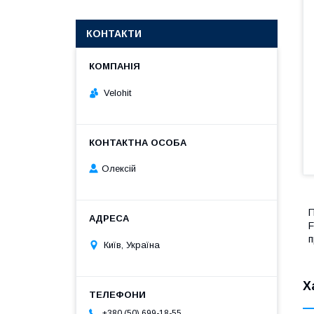
КОНТАКТИ
Velohit
Олексій
П
F
п
Київ, Україна
Х
+380 (50) 699-18-55