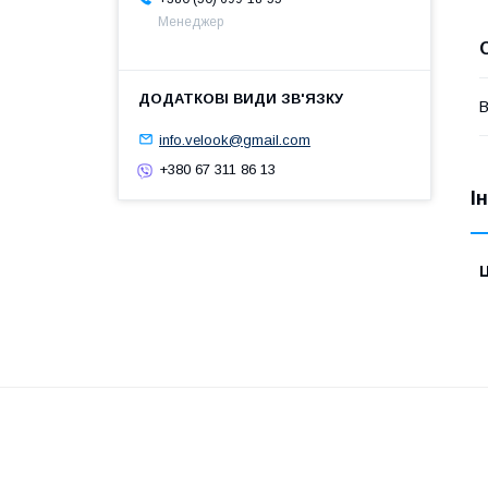
Менеджер
В
info.velook@gmail.com
+380 67 311 86 13
І
Ц