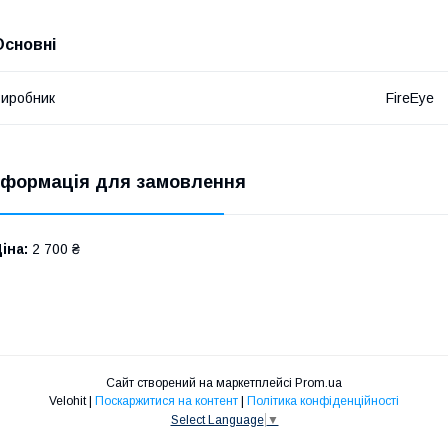
Основні
иробник
FireEye
нформація для замовлення
іна:
2 700 ₴
Сайт створений на маркетплейсі
Prom.ua
Velohit |
Поскаржитися на контент
|
Політика конфіденційності
Select Language
▼