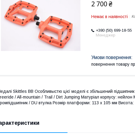
2 700 ₴
Немає в наявності
К
+380 (50) 699-18-55
Менеджер
повернення товару п
едалі Skittles BB Особливыстю цієї моделі є збільшений підшипник (
reeride / All-mountain / Trail / Dirt Jumping Матуріал корпусу: нейло
ромпідшипник / DU втулка Розмір платформи: 113 х 105 мм Висота: 
арактеристики