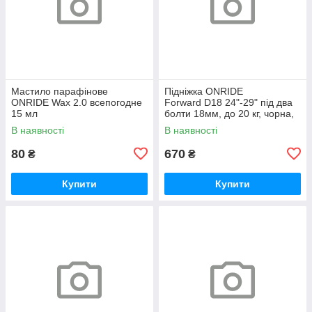
Мастило парафінове
Підніжка ONRIDE
ONRIDE Wax 2.0 всепогодне
Forward D18 24"-29" під два
15 мл
болти 18мм, до 20 кг, чорна,
polybag
В наявності
В наявності
80
670
₴
₴
Купити
Купити