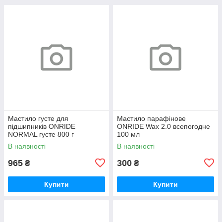
Мастило густе для
Мастило парафінове
підшипників ONRIDE
ONRIDE Wax 2.0 всепогодне
NORMAL густе 800 г
100 мл
(металева банка)
В наявності
В наявності
965
300
₴
₴
Купити
Купити