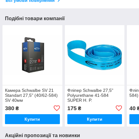
Всі умови повернення
Подібні товари компанії
Камера Schwalbe SV 21
Фліпер Schwalbe 27,5"
Фліп
Standart 27,5" (40/62-584)
Polyurethane 41-584
584)
SV 40мм
SUPER H. P.
380
175
40
₴
₴
Купити
Купити
Акційні пропозиції та новинки