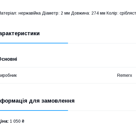
атеріал: нержавійка Діаметр: 2 мм Довжина: 274 мм Колір: срібляст
арактеристики
Основні
иробник
Remerx
нформація для замовлення
іна:
1 050 ₴