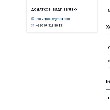
М
info.velook@gmail.com
+380 67 311 86 13
Х
В
І
Ц