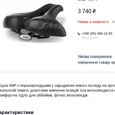
3 740 ₴
Немає в наявності
К
+380 (50) 699-18-55
Менеджер
повернення товару п
ідла SMP є першопрохідцями у зародженні нового погляду на ергон
ехнологій лежить допитливе вивчення позицій тіла велосипедиста пі
омфортне сідло для сібібайків, фітнес велосипедів.
арактеристики