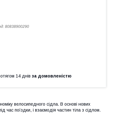
од:
80838900290
ротягом 14 днів
за домовленістю
оміку велосипедного сідла. В основі нових
д час поїздки, і взаємодія частин тіла з сідлом.