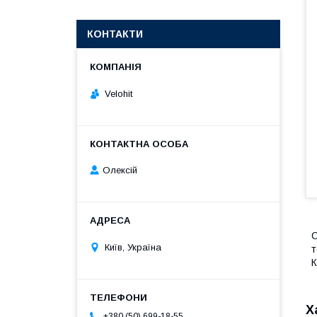
КОНТАКТИ
Velohit
Олексій
С
Київ, Україна
т
К
Х
+380 (50) 699-18-55