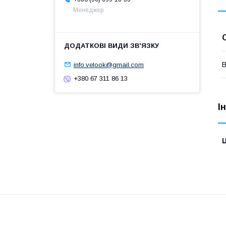
Менеджер
info.velook@gmail.com
В
+380 67 311 86 13
І
Ц