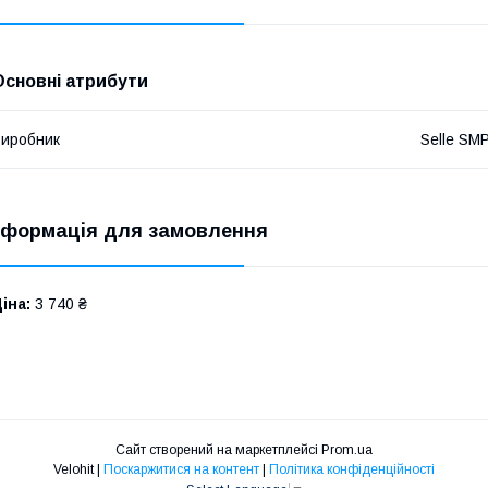
Основні атрибути
иробник
Selle SM
нформація для замовлення
іна:
3 740 ₴
Сайт створений на маркетплейсі
Prom.ua
Velohit |
Поскаржитися на контент
|
Політика конфіденційності