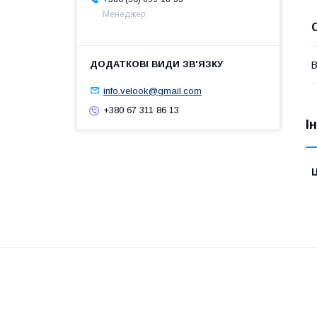
Менеджер
В
info.velook@gmail.com
+380 67 311 86 13
І
Ц