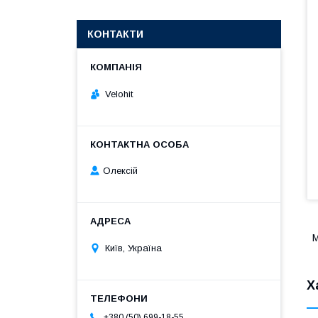
КОНТАКТИ
Velohit
Олексій
М
Київ, Україна
Х
+380 (50) 699-18-55