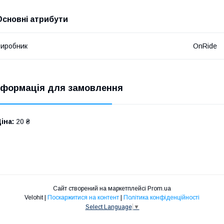
Основні атрибути
иробник
OnRide
нформація для замовлення
іна:
20 ₴
Сайт створений на маркетплейсі
Prom.ua
Velohit |
Поскаржитися на контент
|
Політика конфіденційності
Select Language
▼