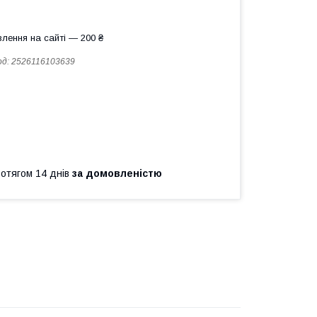
лення на сайті — 200 ₴
од:
2526116103639
ротягом 14 днів
за домовленістю