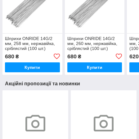
Шприхи ONRIDE 14G/2
Шприхи ONRIDE 14G/2
Шпр
мм, 258 мм, нержавійка,
мм, 260 мм, нержавійка,
мм, 
сріблястий (100 шт.)
сріблястий (100 шт.)
(100
680
680
620
₴
₴
Купити
Купити
Акційні пропозиції та новинки