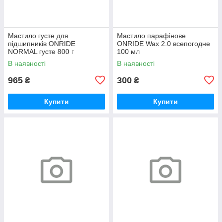
Мастило густе для
Мастило парафінове
підшипників ONRIDE
ONRIDE Wax 2.0 всепогодне
NORMAL густе 800 г
100 мл
(металева банка)
В наявності
В наявності
965
300
₴
₴
Купити
Купити