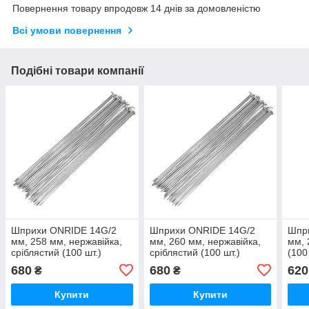
Повернення товару впродовж 14 днів за домовленістю
Всі умови повернення
Подібні товари компанії
Шприхи ONRIDE 14G/2
Шприхи ONRIDE 14G/2
Шпр
мм, 258 мм, нержавійка,
мм, 260 мм, нержавійка,
мм, 
сріблястий (100 шт.)
сріблястий (100 шт.)
(100
680
680
620
₴
₴
Купити
Купити