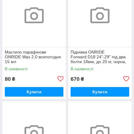
Мастило парафінове
Підніжка ONRIDE
ONRIDE Wax 2.0 всепогодне
Forward D18 24"-29" під два
15 мл
болти 18мм, до 20 кг, чорна,
polybag
В наявності
В наявності
80
670
₴
₴
Купити
Купити