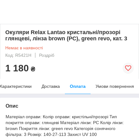
Окуляри Relax Lantao кристальні/прозорі
глянцеві, лінза brown (PC), green revo, кат. 3
Немає в наявності
Код: R5421H
Роздріб
1 180
₴
Характеристики
Доставка
Оплата
Умови повернення
Опис
Матеріал оправи: Колір оправи: кристільні/прозорі Тип
покриття оправи: глянцеві Матеріал лінзи: PC Колір лінзи:
brown Покриття лінзи: green revo Категорія сонячного
фільтра: 3 Розмір: 140-27-113 Захист UV 100