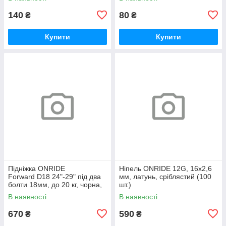
140
80
₴
₴
Купити
Купити
Підніжка ONRIDE
Ніпель ONRIDE 12G, 16x2,6
Forward D18 24"-29" під два
мм, латунь, сріблястий (100
болти 18мм, до 20 кг, чорна,
шт.)
polybag
В наявності
В наявності
670
590
₴
₴