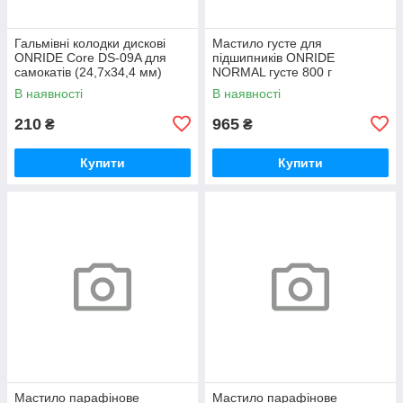
Гальмівні колодки дискові
Мастило густе для
ONRIDE Core DS-09A для
підшипників ONRIDE
самокатів (24,7х34,4 мм)
NORMAL густе 800 г
напівметал
(металева банка)
В наявності
В наявності
210
965
₴
₴
Купити
Купити
Мастило парафінове
Мастило парафінове