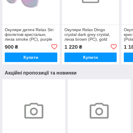
Окуляри дитячі Relax Siri
Окуляри Relax Dingo
Окул
фіолетові кристальні,
crystal dark grey crystal,
крис
лінза smoke (PC), purple
лінза brown (PC), gold
(Pol
revo, кат. 3
revo, кат. 3
black
900
1 220
1 1
₴
₴
Купити
Купити
Акційні пропозиції та новинки