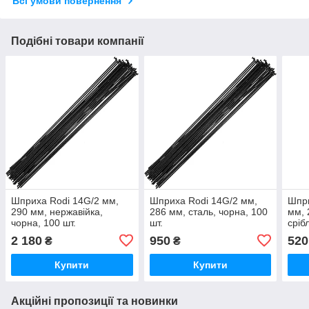
Всі умови повернення
Подібні товари компанії
Шприха Rodi 14G/2 мм,
Шприха Rodi 14G/2 мм,
Шпр
290 мм, нержавійка,
286 мм, сталь, чорна, 100
мм, 
чорна, 100 шт.
шт.
сріб
2 180
950
520
₴
₴
Купити
Купити
Акційні пропозиції та новинки