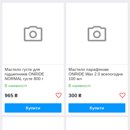
Мастило густе для
Мастило парафінове
підшипників ONRIDE
ONRIDE Wax 2.0 всепогодне
NORMAL густе 800 г
100 мл
(металева банка)
В наявності
В наявності
965
300
₴
₴
Купити
Купити