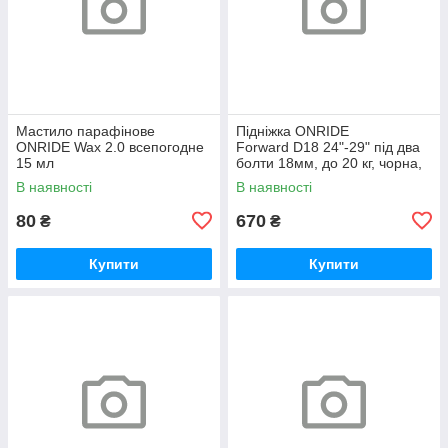
Мастило парафінове
Підніжка ONRIDE
ONRIDE Wax 2.0 всепогодне
Forward D18 24"-29" під два
15 мл
болти 18мм, до 20 кг, чорна,
polybag
В наявності
В наявності
80
670
₴
₴
Купити
Купити