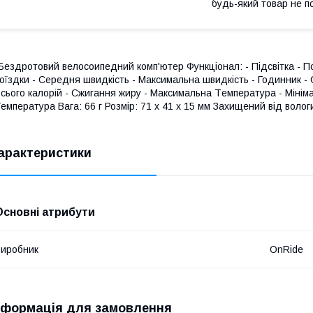
будь-який товар не п
Бездротовий велосоипедний комп'ютер Функціонал: - Підсвітка - П
оїздки - Середня швидкість - Максимальна швидкість - Годинник - 
сього калорій - Сжигання жиру - Максимальна Tемпература - Мінім
емпература Вага: 66 г Розмір: 71 х 41 х 15 мм Захищений від воло
арактеристики
Основні атрибути
иробник
OnRide
нформація для замовлення