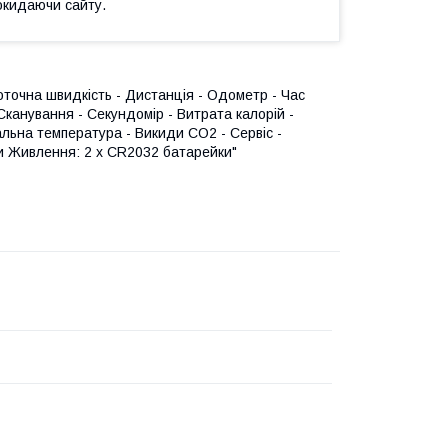
окидаючи сайту.
оточна швидкість - Дистанція - Одометр - Час
Сканування - Секундомір - Витрата калорій -
альна температура - Викиди CO2 - Сервіс -
ги Живлення: 2 х CR2032 батарейки"