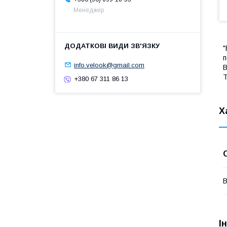
Менеджер
"
п
info.velook@gmail.com
В
Т
+380 67 311 86 13
Х
В
І