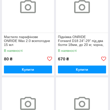
Мастило парафінове
Підніжка ONRIDE
ONRIDE Wax 2.0 всепогодне
Forward D18 24"-29" під два
15 мл
болти 18мм, до 20 кг, чорна,
polybag
В наявності
В наявності
80
670
₴
₴
Купити
Купити