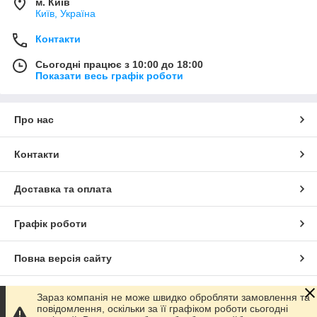
м. Київ
Київ, Україна
Контакти
Сьогодні працює з 10:00 до 18:00
Показати весь графік роботи
Про нас
Контакти
Доставка та оплата
Графік роботи
Повна версія сайту
Сайт створено на маркетплейсі
Prom.ua
Зараз компанія не може швидко обробляти замовлення та
повідомлення, оскільки за її графіком роботи сьогодні