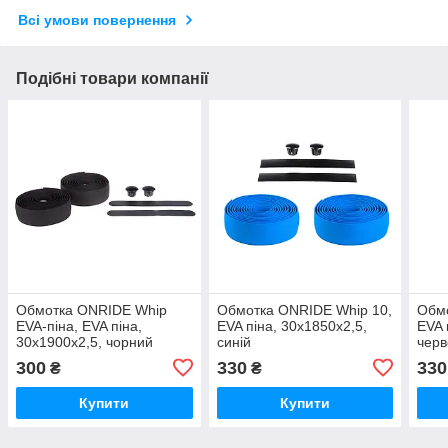
Всі умови повернення
Подібні товари компанії
Обмотка ONRIDE Whip
Обмотка ONRIDE Whip 10,
Обмо
EVA-піна, EVA піна,
EVA піна, 30x1850x2,5,
EVA 
30x1900x2,5, чорний
синій
чер
300
330
330
₴
₴
Купити
Купити