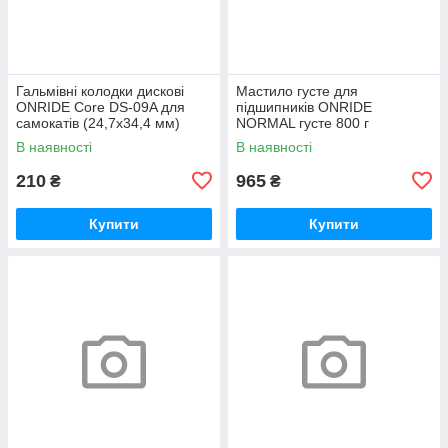
Гальмівні колодки дискові
Мастило густе для
ONRIDE Core DS-09A для
підшипників ONRIDE
самокатів (24,7х34,4 мм)
NORMAL густе 800 г
напівметал
(металева банка)
В наявності
В наявності
210
965
₴
₴
Купити
Купити