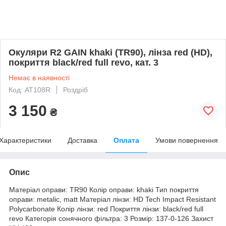
Окуляри R2 GAIN khaki (TR90), лінза red (HD),
покриття black/red full revo, кат. 3
Немає в наявності
Код: AT108R
Роздріб
3 150
₴
Характеристики
Доставка
Оплата
Умови повернення
Опис
Матеріал оправи: TR90 Колір оправи: khaki Тип покриття
оправи: metalic, matt Матеріал лінзи: HD Tech Impact Resistant
Polycarbonate Колір лінзи: red Покриття лінзи: black/red full
revo Категорія сонячного фільтра: 3 Розмір: 137-0-126 Захист