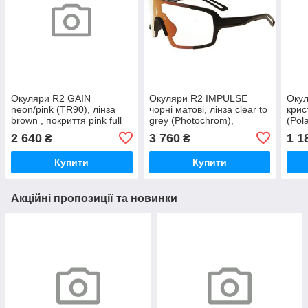
Окуляри R2 GAIN
Окуляри R2 IMPULSE
Окул
neon/pink (TR90), лінза
чорні матові, лінза clear to
крис
brown , покриття pink full
grey (Photochrom),
(Pol
revo, кат. 2
black/red full revo, кат. 0-3
black
2 640
3 760
1 1
₴
₴
Купити
Купити
Акційні пропозиції та новинки