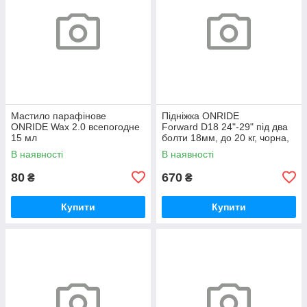
Мастило парафінове
Підніжка ONRIDE
ONRIDE Wax 2.0 всепогодне
Forward D18 24"-29" під два
15 мл
болти 18мм, до 20 кг, чорна,
polybag
В наявності
В наявності
80
670
₴
₴
Купити
Купити