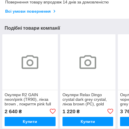
Повернення товару впродовж 14 днів за домовленістю
Всі умови повернення
Подібні товари компанії
Окуляри R2 GAIN
Окуляри Relax Dingo
Оку
neon/pink (TR90), лінза
crystal dark grey crystal,
чорні
brown , покриття pink full
лінза brown (PC), gold
grey
revo, кат. 2
revo, кат. 3
black
2 640
1 220
3 7
₴
₴
Купити
Купити