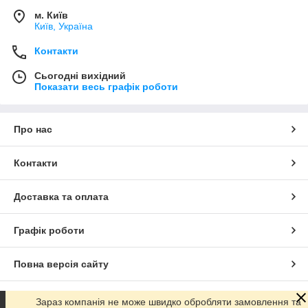
м. Київ
Київ, Україна
Контакти
Сьогодні вихідний
Показати весь графік роботи
Про нас
Контакти
Доставка та оплата
Графік роботи
Повна версія сайту
Сайт створено на маркетплейсі
Prom.ua
Зараз компанія не може швидко обробляти замовлення та