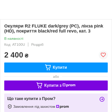
Окуляри R2 FLUKE dark/grey (PC), лінза pink
(HD), покриття black/red full revo, кат. 3
В наявності
Код: AT100U
Роздріб
2 400
₴
Купити
або
Купити з
Що таке купити з Пром?
Замовлення під захистом