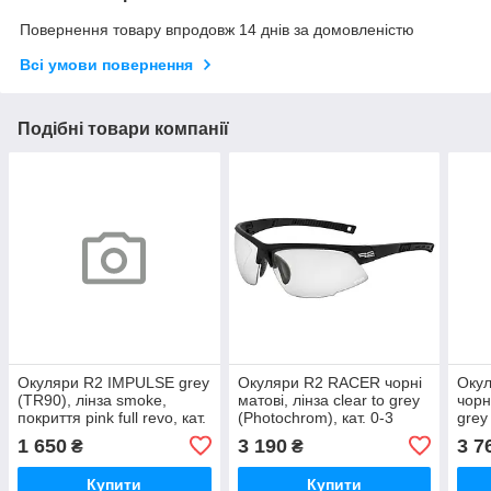
Повернення товару впродовж 14 днів за домовленістю
Всі умови повернення
Подібні товари компанії
Окуляри R2 IMPULSE grey
Окуляри R2 RACER чорні
Оку
(TR90), лінза smoke,
матові, лінза clear to grey
чорні
покриття pink full revo, кат.
(Photochrom), кат. 0-3
grey
2
black
1 650
3 190
3 7
₴
₴
Купити
Купити