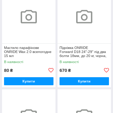
Мастило парафінове
Підніжка ONRIDE
ONRIDE Wax 2.0 всепогодне
Forward D18 24"-29" під два
15 мл
болти 18мм, до 20 кг, чорна,
polybag
В наявності
В наявності
80
670
₴
₴
Купити
Купити