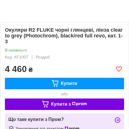
Окуляри R2 FLUKE чорні глянцеві, лінза clear
to grey (Photochrom), black/red full revo, кат. 1-
3
В наявності
Код: AT100T
Роздріб
4 460
₴
Купити
або
Купити з
Що таке купити з Пром?
Замовлення під захистом