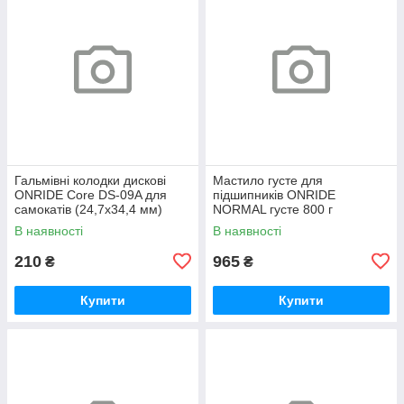
Гальмівні колодки дискові
Мастило густе для
ONRIDE Core DS-09A для
підшипників ONRIDE
самокатів (24,7х34,4 мм)
NORMAL густе 800 г
напівметал
(металева банка)
В наявності
В наявності
210
965
₴
₴
Купити
Купити