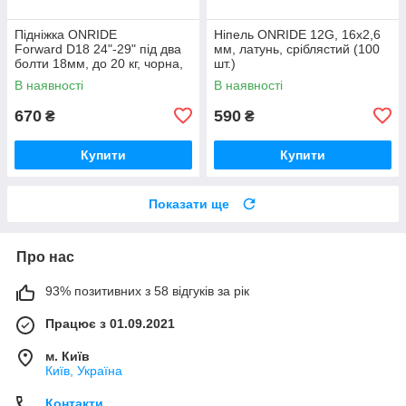
Підніжка ONRIDE
Ніпель ONRIDE 12G, 16x2,6
Forward D18 24"-29" під два
мм, латунь, сріблястий (100
болти 18мм, до 20 кг, чорна,
шт.)
polybag
В наявності
В наявності
670
590
₴
₴
Купити
Купити
Показати ще
Про нас
93% позитивних з 58 відгуків за рік
Працює з 01.09.2021
м. Київ
Київ, Україна
Контакти