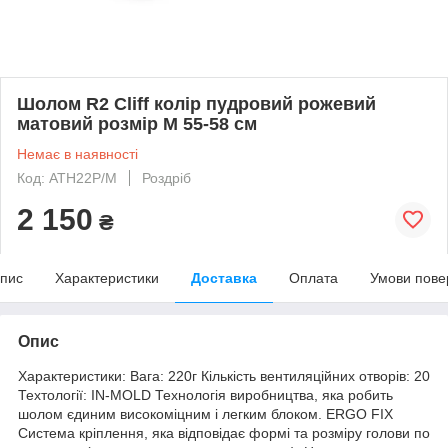
Шолом R2 Cliff колір пудровий рожевий
матовий розмір M 55-58 см
Немає в наявності
Код: ATH22P/M
Роздріб
2 150
₴
пис
Характеристики
Доставка
Оплата
Умови пове
Опис
Характеристики: Вага: 220г Кількість вентиляційних отворів: 20
Техтології: IN-MOLD Технологія виробництва, яка робить
шолом єдиним високоміцним і легким блоком. ERGO FIX
Система кріплення, яка відповідає формі та розміру голови по