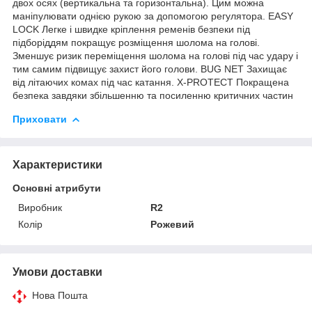
двох осях (вертикальна та горизонтальна). Цим можна
маніпулювати однією рукою за допомогою регулятора. EASY
LOCK Легке і швидке кріплення ременів безпеки під
підборіддям покращує розміщення шолома на голові.
Зменшує ризик переміщення шолома на голові під час удару і
тим самим підвищує захист його голови. BUG NET Захищає
від літаючих комах під час катання. X-PROTECT Покращена
безпека завдяки збільшенню та посиленню критичних частин
Приховати
Характеристики
Основні атрибути
Виробник
R2
Колір
Рожевий
Умови доставки
Нова Пошта