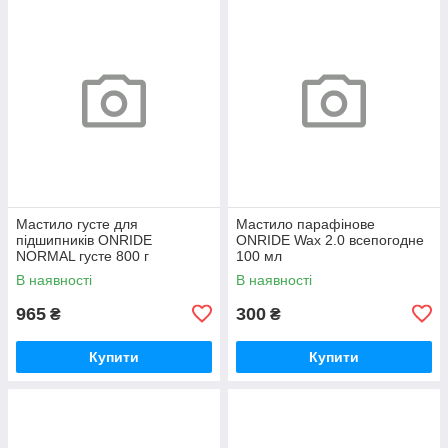
Мастило густе для
Мастило парафінове
підшипників ONRIDE
ONRIDE Wax 2.0 всепогодне
NORMAL густе 800 г
100 мл
(металева банка)
В наявності
В наявності
965
300
₴
₴
Купити
Купити