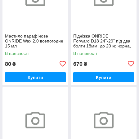
Мастило парафінове
Підніжка ONRIDE
ONRIDE Wax 2.0 всепогодне
Forward D18 24"-29" під два
15 мл
болти 18мм, до 20 кг, чорна,
polybag
В наявності
В наявності
80
670
₴
₴
Купити
Купити