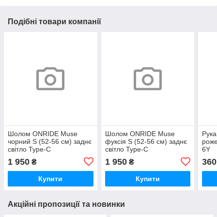
Подібні товари компанії
Шолом ONRIDE Muse
Шолом ONRIDE Muse
Рука
чорний S (52-56 см) заднє
фуксія S (52-56 см) заднє
роже
світло Type-C
світло Type-C
6Y
1 950
1 950
360
₴
₴
Купити
Купити
Акційні пропозиції та новинки