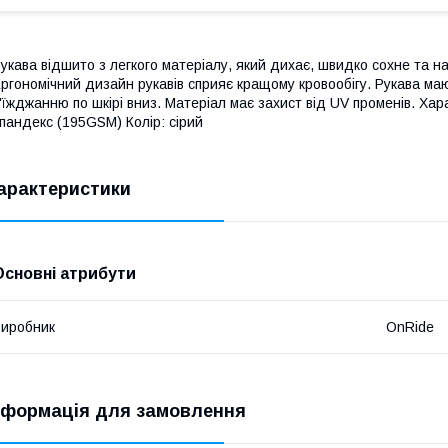
укава відшито з легкого матеріалу, який дихає, швидко сохне та на
ргономічний дизайн рукавів сприяє кращому кровообігу. Рукава маю
'їжджанню по шкірі вниз. Матеріал має захист від UV променів. Ха
пандекс (195GSM) Колір: сірий
арактеристики
Основні атрибути
иробник
OnRide
нформація для замовлення