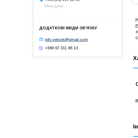
Менеджер
Р
Е
з
с
info.velook@gmail.com
+380 67 311 86 13
Х
В
І