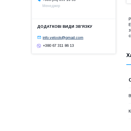
Менеджер
Р
Е
з
с
info.velook@gmail.com
+380 67 311 86 13
Х
В
К