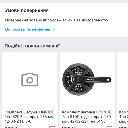
Умови повернення
Повернення товару впродовж 14 днів за домовленістю
Всі умови повернення
Подібні товари компанії
Комплект шатунів ONRIDE
Комплект шатунів ONRIDE
Комп
Trio 820P, квадрат, 175 мм,
Trio 810P, під квадрат, 170
Trio
42-34-24T, 8-6
мм, 42-32-22Т, на 6/7/8
мм, 
швидкостей, чорні
шв., чорний
шв.,