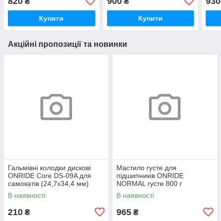
820
900
930
₴
₴
(конверт)
Купити
Купити
Акційні пропозиції та новинки
Гальмівні колодки дискові
Мастило густе для
ONRIDE Core DS-09A для
підшипників ONRIDE
самокатів (24,7х34,4 мм)
NORMAL густе 800 г
напівметал
(металева банка)
В наявності
В наявності
210
965
₴
₴