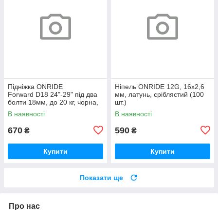
Підніжка ONRIDE
Ніпель ONRIDE 12G, 16x2,6
Forward D18 24"-29" під два
мм, латунь, сріблястий (100
болти 18мм, до 20 кг, чорна,
шт.)
polybag
В наявності
В наявності
670
590
₴
₴
Купити
Купити
Показати ще
Про нас