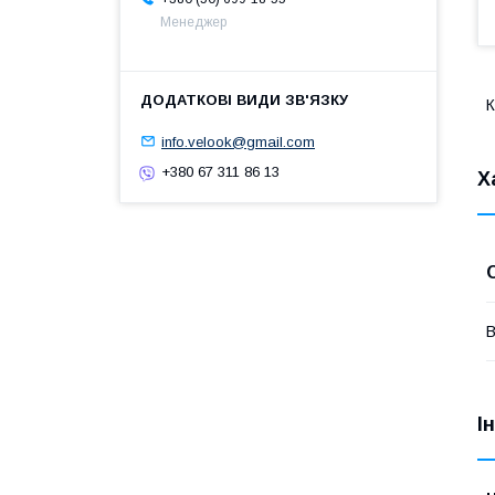
Менеджер
К
info.velook@gmail.com
+380 67 311 86 13
Х
В
І