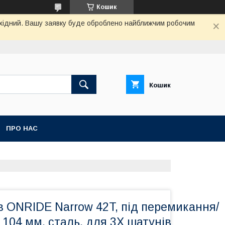
Кошик
вихідний. Вашу заявку буде оброблено найближчим робочим
Кошик
ПРО НАС
в ONRIDE Narrow 42T, під перемикання/
 104 мм, сталь, для 3X шатунів