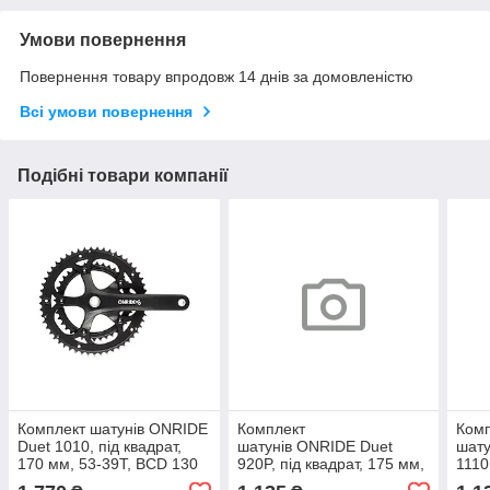
Умови повернення
Повернення товару впродовж 14 днів за домовленістю
Всі умови повернення
Подібні товари компанії
Комплект шатунів ONRIDE
Комплект
Ком
Duet 1010, під квадрат,
шатунів ONRIDE Duet
шату
170 мм, 53-39Т, BCD 130
920P, під квадрат, 175 мм,
1110
мм, на 10/9 шв., чорний
46-30, на 9/8 шв., чорний
мм, 