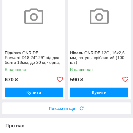
Підніжка ONRIDE
Ніпель ONRIDE 12G, 16x2,6
Forward D18 24"-29" під два
мм, латунь, сріблястий (100
болти 18мм, до 20 кг, чорна,
шт.)
polybag
В наявності
В наявності
670
590
₴
₴
Купити
Купити
Показати ще
Про нас