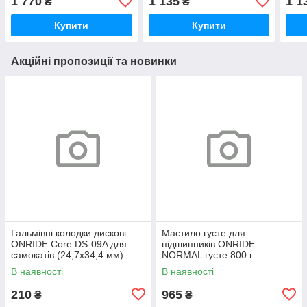
1 770
1 135
1 1
₴
₴
шв.,
Купити
Купити
Акційні пропозиції та новинки
Гальмівні колодки дискові
Мастило густе для
ONRIDE Core DS-09A для
підшипників ONRIDE
самокатів (24,7х34,4 мм)
NORMAL густе 800 г
напівметал
(металева банка)
В наявності
В наявності
210
965
₴
₴