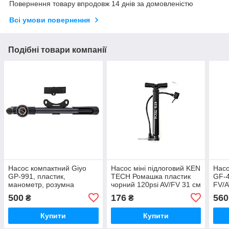
Повернення товару впродовж 14 днів за домовленістю
Всі умови повернення
Подібні товари компанії
Насос компактний Giyo
Насос міні підлоговий KEN
Насо
GP-991, пластик,
TECH Ромашка пластик
GF-4
манометр, розумна
чорний 120psi AV/FV 31 см
FV/A
голівка, 28см,
наса
500
176
560
₴
₴
120psi/8,3bar
120 
Купити
Купити