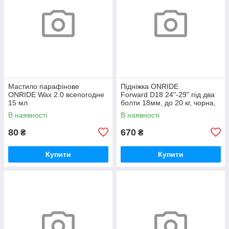
Мастило парафінове
Підніжка ONRIDE
ONRIDE Wax 2.0 всепогодне
Forward D18 24"-29" під два
15 мл
болти 18мм, до 20 кг, чорна,
polybag
В наявності
В наявності
80
670
₴
₴
Купити
Купити