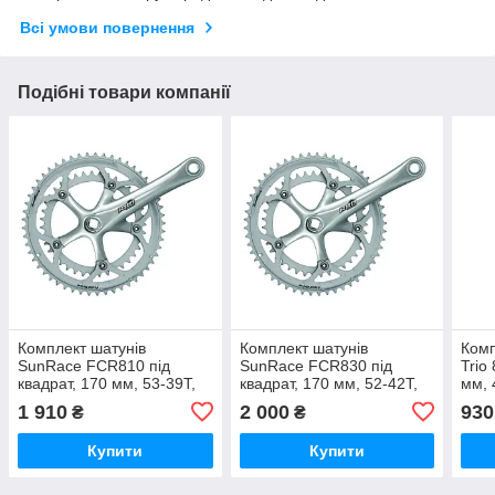
Всі умови повернення
Подібні товари компанії
Комплект шатунів
Комплект шатунів
Комп
SunRace FCR810 під
SunRace FCR830 під
Trio
квадрат, 170 мм, 53-39T,
квадрат, 170 мм, 52-42T,
мм, 
на 8/7/6шв.
на 8/7/6шв.
шв.,
1 910
2 000
930
₴
₴
Купити
Купити