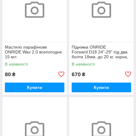
Мастило парафінове
Підніжка ONRIDE
ONRIDE Wax 2.0 всепогодне
Forward D18 24"-29" під два
15 мл
болти 18мм, до 20 кг, чорна,
polybag
В наявності
В наявності
80
670
₴
₴
Купити
Купити