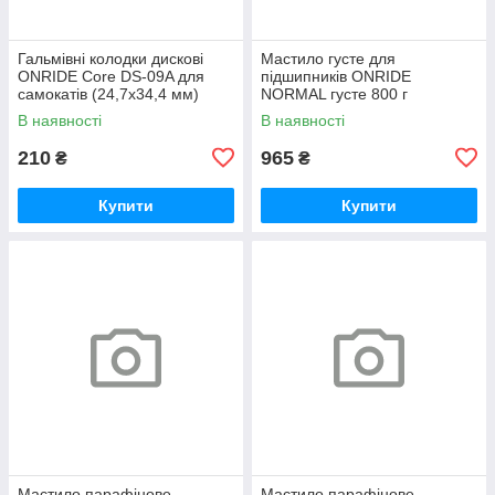
Гальмівні колодки дискові
Мастило густе для
ONRIDE Core DS-09A для
підшипників ONRIDE
самокатів (24,7х34,4 мм)
NORMAL густе 800 г
напівметал
(металева банка)
В наявності
В наявності
210
965
₴
₴
Купити
Купити
Мастило парафінове
Мастило парафінове