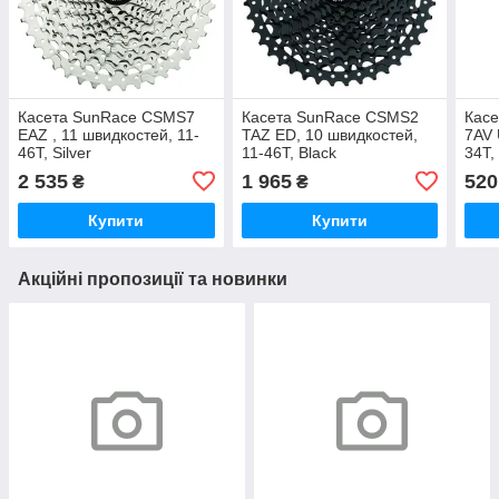
Касета SunRace CSMS7
Касета SunRace CSMS2
Кас
EAZ , 11 швидкостей, 11-
TAZ ED, 10 швидкостей,
7AV 
46Т, Silver
11-46Т, Black
34T,
2 535
1 965
520
₴
₴
Купити
Купити
Акційні пропозиції та новинки