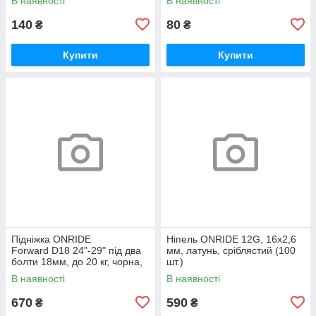
В наявності
В наявності
140
80
₴
₴
Купити
Купити
Підніжка ONRIDE
Ніпель ONRIDE 12G, 16x2,6
Forward D18 24"-29" під два
мм, латунь, сріблястий (100
болти 18мм, до 20 кг, чорна,
шт.)
polybag
В наявності
В наявності
670
590
₴
₴