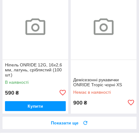
Ніпель ONRIDE 12G, 16x2,6
мм, латунь, сріблястий (100
шт.)
Демісезонні рукавички
В наявності
ONRIDE Tropic чорні XS
590
Немає в наявності
₴
900
₴
Купити
Показати ще