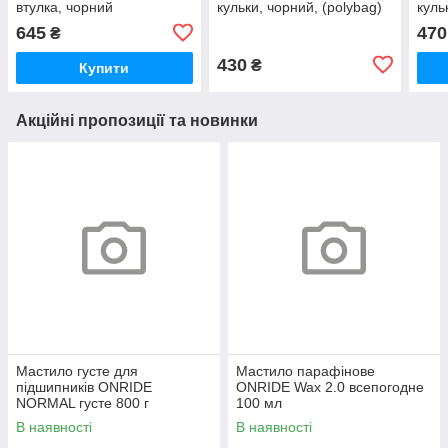
втулка, чорний
кульки, чорний, (polybag)
куль
645
470
₴
430
₴
Купити
Акційні пропозиції та новинки
Мастило густе для
Мастило парафінове
підшипників ONRIDE
ONRIDE Wax 2.0 всепогодне
NORMAL густе 800 г
100 мл
(металева банка)
В наявності
В наявності