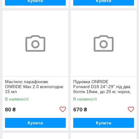
Купити
Купити
Мастило парафінове
Підніжка ONRIDE
ONRIDE Wax 2.0 всепогодне
Forward D18 24"-29" під два
15 мл
болти 18мм, до 20 кг, чорна,
polybag
В наявності
В наявності
80
670
₴
₴
Купити
Купити