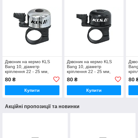
Дзвоник на кермо KLS
Дзвоник на кермо KLS
Дзво
Bang 10, діаметр
Bang 10, діаметр
Bang
кріплення 22 - 25 мм,
кріплення 22 - 25 мм,
кріп
сріблястий (polybag)
чорний (polybag)
сині
80
80
80
₴
₴
Купити
Купити
Акційні пропозиції та новинки