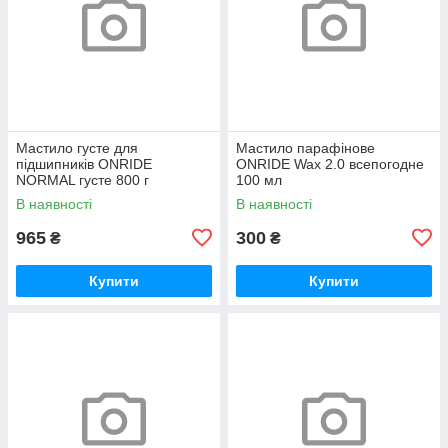
Мастило густе для
Мастило парафінове
підшипників ONRIDE
ONRIDE Wax 2.0 всепогодне
NORMAL густе 800 г
100 мл
(металева банка)
В наявності
В наявності
965
300
₴
₴
Купити
Купити