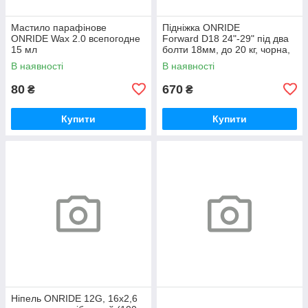
Мастило парафінове
Підніжка ONRIDE
ONRIDE Wax 2.0 всепогодне
Forward D18 24"-29" під два
15 мл
болти 18мм, до 20 кг, чорна,
polybag
В наявності
В наявності
80
670
₴
₴
Купити
Купити
Ніпель ONRIDE 12G, 16x2,6