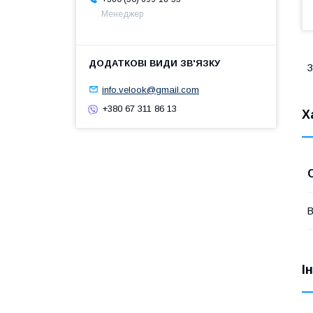
Менеджер
З
info.velook@gmail.com
+380 67 311 86 13
Х
В
І