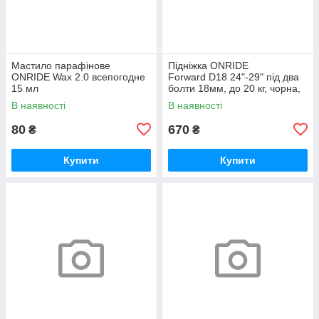
Мастило парафінове
Підніжка ONRIDE
ONRIDE Wax 2.0 всепогодне
Forward D18 24"-29" під два
15 мл
болти 18мм, до 20 кг, чорна,
polybag
В наявності
В наявності
80
670
₴
₴
Купити
Купити