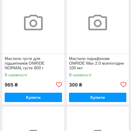
Мастило густе для
Мастило парафінове
підшипників ONRIDE
ONRIDE Wax 2.0 всепогодне
NORMAL густе 800 г
100 мл
(металева банка)
В наявності
В наявності
965
300
₴
₴
Купити
Купити