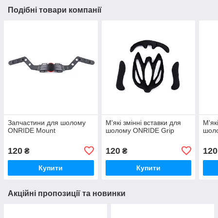
Подібні товари компанії
Запчастини для шолому
М'які змінні вставки для
М'як
ONRIDE Mount
шолому ONRIDE Grip
шол
120
120
120
₴
₴
Купити
Купити
Акційні пропозиції та новинки