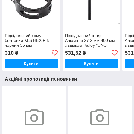
Підсідельний хомут
Підсідельний штир
Підс
болтовий KLS HEX PIN
Алюмiнiй 27.2 мм 400 мм
Алюм
чорний 35 мм
з замком Kalloy "UNO"
з за
"UNO" SP-602 чорний
"UNO
310
531,52
531
₴
₴
Купити
Купити
Акційні пропозиції та новинки