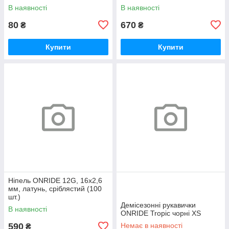
polybag
В наявності
В наявності
80
670
₴
₴
Купити
Купити
Ніпель ONRIDE 12G, 16x2,6
мм, латунь, сріблястий (100
шт.)
Демісезонні рукавички
В наявності
ONRIDE Tropic чорні XS
590
Немає в наявності
₴