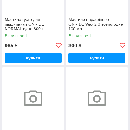
Мастило густе для
Мастило парафінове
підшипників ONRIDE
ONRIDE Wax 2.0 всепогодне
NORMAL густе 800 г
100 мл
(металева банка)
В наявності
В наявності
965
300
₴
₴
Купити
Купити