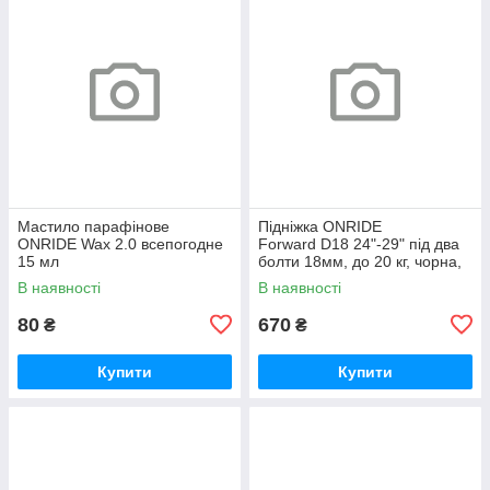
Мастило парафінове
Підніжка ONRIDE
ONRIDE Wax 2.0 всепогодне
Forward D18 24"-29" під два
15 мл
болти 18мм, до 20 кг, чорна,
polybag
В наявності
В наявності
80
670
₴
₴
Купити
Купити