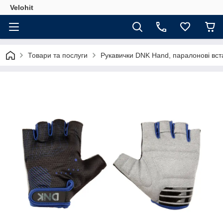
Velohit
Товари та послуги
Рукавички DNK Hand, паралонові вста