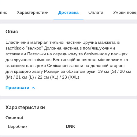
пис
Характеристики
Доставка
Оплата
Умови пове
Опис
Еластичний матеріал тильної частини Зручна манжета із
застібкою "велкро" Долонна частина з пом'якшуючими
вставками Петельки на середньому та безіменному пальцях
для зручності знімання Вентиляційна вставка між великим та
вказівним пальцями Силіконові зачепи на долонній стороні
для кращого хвату Розміри за обхватом руки: 19 см (S) / 20 см
(M) / 21 см (L) / 22 см (XL) / 23 (XXL)
Приховати
Характеристики
Основні
Виробник
DNK