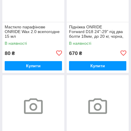
Мастило парафінове
Підніжка ONRIDE
ONRIDE Wax 2.0 всепогодне
Forward D18 24"-29" під два
15 мл
болти 18мм, до 20 кг, чорна,
polybag
В наявності
В наявності
80
670
₴
₴
Купити
Купити