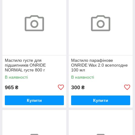
Мастило густе для
Мастило парафінове
підшипників ONRIDE
ONRIDE Wax 2.0 всепогодне
NORMAL густе 800 г
100 мл
(металева банка)
В наявності
В наявності
965
300
₴
₴
Купити
Купити