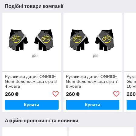
Подібні товари компанії
Рукавички дитячі ONRIDE
Рукавички дитячі ONRIDE
Рука
Gem Велопосмішка сіра 3-
Gem Велопосмішка сіра 7-
Gem 
4 жовта
8 жовта
10 ж
260
260
260
₴
₴
Купити
Купити
Акційні пропозиції та новинки