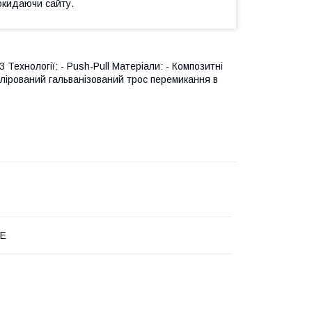
окидаючи сайту.
/3 Технології: - Push-Pull Матеріали: - Композитні
олірований гальванізований трос перемикання в
CE