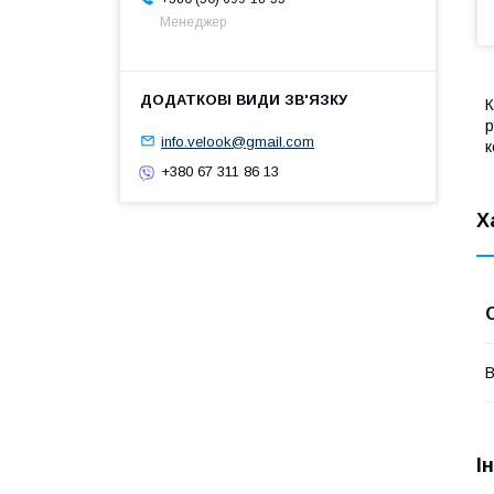
Менеджер
К
р
info.velook@gmail.com
к
+380 67 311 86 13
Х
В
І