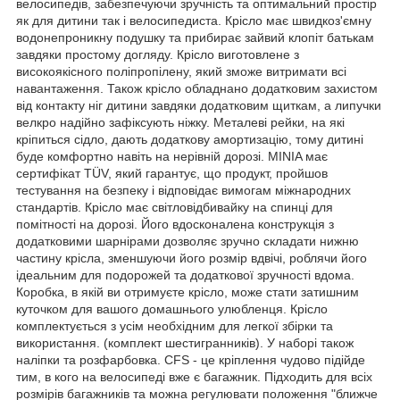
велосипедів, забезпечуючи зручність та оптимальний простір
як для дитини так і велосипедиста. Крісло має швидкоз'ємну
водонепроникну подушку та прибирає зайвий клопіт батькам
завдяки простому догляду. Крісло виготовлене з
високоякісного поліпропілену, який зможе витримати всі
навантаження. Також крісло обладнано додатковим захистом
від контакту ніг дитини завдяки додатковим щиткам, а липучки
велкро надійно зафіксують ніжку. Металеві рейки, на які
кріпиться сідло, дають додаткову амортизацію, тому дитині
буде комфортно навіть на нерівній дорозі. MINIA має
сертифікат TÜV, який гарантує, що продукт, пройшов
тестування на безпеку і відповідає вимогам міжнародних
стандартів. Крісло має світловідбивайку на спинці для
помітності на дорозі. Його вдосконалена конструкція з
додатковими шарнірами дозволяє зручно складати нижню
частину крісла, зменшуючи його розмір вдвічі, роблячи його
ідеальним для подорожей та додаткової зручності вдома.
Коробка, в якій ви отримуєте крісло, може стати затишним
куточком для вашого домашнього улюбленця. Крісло
комплектується з усім необхідним для легкої збірки та
використання. (комплект шестигранників). У наборі також
наліпки та розфарбовка. CFS - це кріплення чудово підійде
тим, в кого на велосипеді вже є багажник. Підходить для всіх
розмірів багажників та можна регулювати положення "ближче