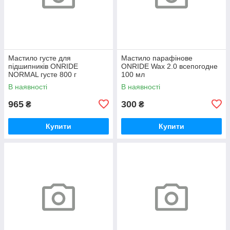
Мастило густе для
Мастило парафінове
підшипників ONRIDE
ONRIDE Wax 2.0 всепогодне
NORMAL густе 800 г
100 мл
(металева банка)
В наявності
В наявності
965
300
₴
₴
Купити
Купити