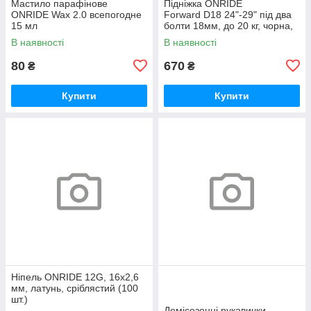
Мастило парафінове
Підніжка ONRIDE
ONRIDE Wax 2.0 всепогодне
Forward D18 24"-29" під два
15 мл
болти 18мм, до 20 кг, чорна,
polybag
В наявності
В наявності
80
670
₴
₴
Купити
Купити
Ніпель ONRIDE 12G, 16x2,6
мм, латунь, сріблястий (100
шт.)
Демісезонні рукавички