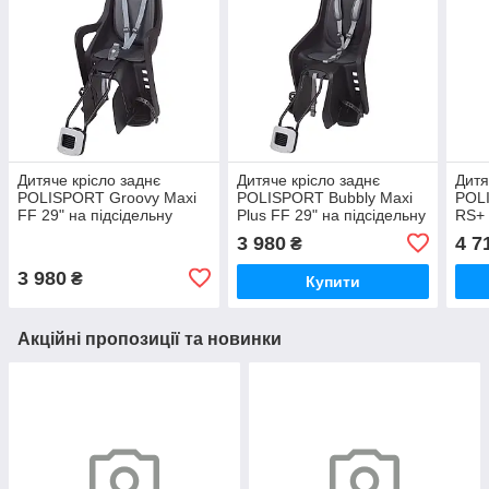
Дитяче крісло заднє
Дитяче крісло заднє
Дитя
POLISPORT Groovy Maxi
POLISPORT Bubbly Maxi
POL
FF 29" на підсідельну
Plus FF 29" на підсідельну
RS+ 
трубу, 26"-29", 9-22 кг,
трубу, 26"-29", 9-22 кг,
26"-
3 980
4 7
₴
чорне
чорне/
3 980
₴
Купити
Акційні пропозиції та новинки