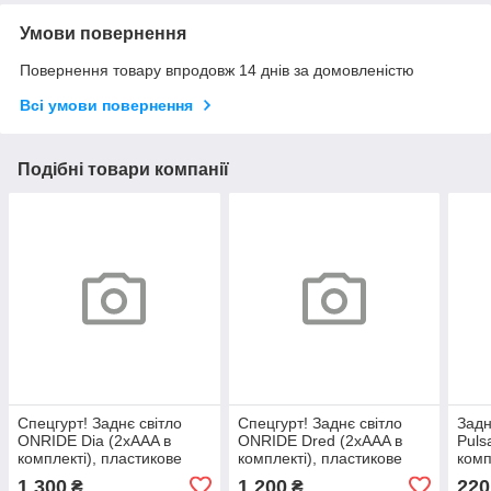
Умови повернення
Повернення товару впродовж 14 днів за домовленістю
Всі умови повернення
Подібні товари компанії
Спецгурт! Заднє світло
Спецгурт! Заднє світло
Задн
ONRIDE Dia (2xAAA в
ONRIDE Dred (2xAAA в
Puls
комплекті), пластикове
комплекті), пластикове
комп
(10шт)
(10шт)
1 300
1 200
220
₴
₴