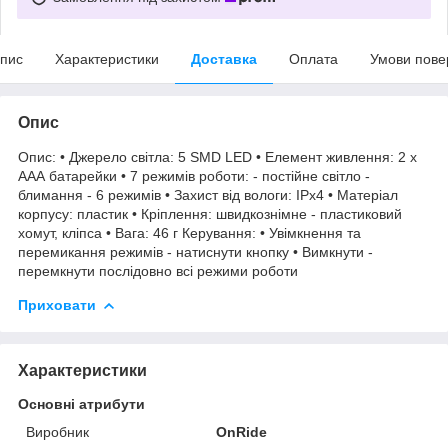
пис
Характеристики
Доставка
Оплата
Умови пове
Опис
Опис: • Джерело світла: 5 SMD LED • Елемент живлення: 2 х
ААА батарейки • 7 режимів роботи: - постійне світло -
блимання - 6 режимів • Захист від вологи: IPx4 • Матеріал
корпусу: пластик • Кріплення: швидкознімне - пластиковий
хомут, кліпса • Вага: 46 г Керування: • Увімкнення та
перемикання режимів - натиснути кнопку • Вимкнути -
перемкнути послідовно всі режими роботи
Приховати
Характеристики
Основні атрибути
Виробник
OnRide