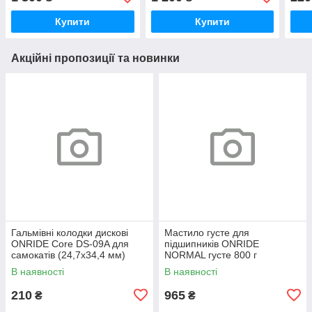
Купити
Купити
Акційні пропозиції та новинки
Гальмівні колодки дискові
Мастило густе для
ONRIDE Core DS-09A для
підшипників ONRIDE
самокатів (24,7х34,4 мм)
NORMAL густе 800 г
напівметал
(металева банка)
В наявності
В наявності
210
965
₴
₴