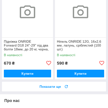
Підніжка ONRIDE
Ніпель ONRIDE 12G, 16x2,6
Forward D18 24"-29" під два
мм, латунь, сріблястий (100
болти 18мм, до 20 кг, чорна,
шт.)
polybag
В наявності
В наявності
670
590
₴
₴
Купити
Купити
Показати ще
Про нас