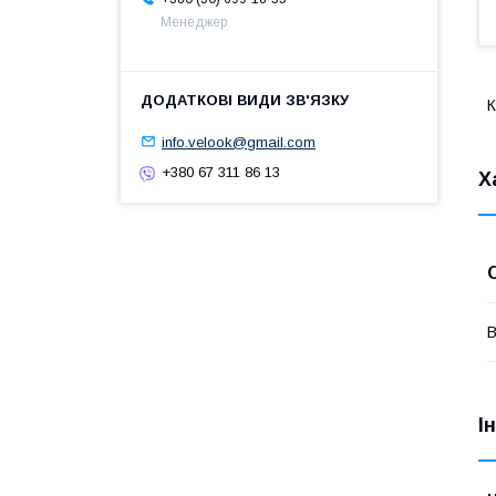
Менеджер
К
info.velook@gmail.com
+380 67 311 86 13
Х
В
І