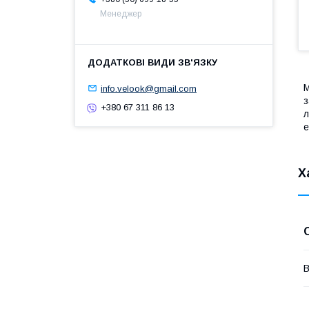
Менеджер
М
info.velook@gmail.com
з
+380 67 311 86 13
л
е
Х
В