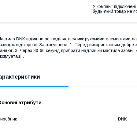
У компанії підключені
будь-який товар не п
астило DNK відмінно розподіляється між рухомими елементами лан
ахищає від корозії. Застосування: 1. Перед використанням добре 
анцюг. 3. Через 30-60 секунд прибрати надлишки мастила ззовні. 
ксплуатації.
арактеристики
Основні атрибути
иробник
DNK