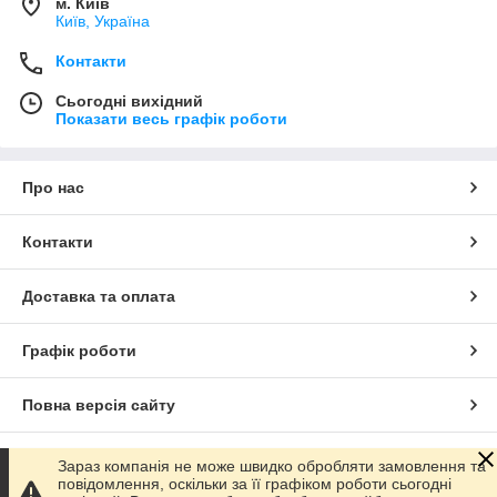
м. Київ
Київ, Україна
Контакти
Сьогодні вихідний
Показати весь графік роботи
Про нас
Контакти
Доставка та оплата
Графік роботи
Повна версія сайту
Сайт створено на маркетплейсі
Prom.ua
Зараз компанія не може швидко обробляти замовлення та
повідомлення, оскільки за її графіком роботи сьогодні