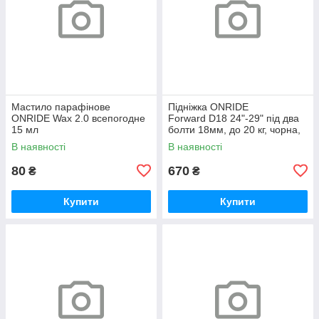
Мастило парафінове
Підніжка ONRIDE
ONRIDE Wax 2.0 всепогодне
Forward D18 24"-29" під два
15 мл
болти 18мм, до 20 кг, чорна,
polybag
В наявності
В наявності
80
670
₴
₴
Купити
Купити