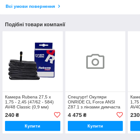
Всі умови повернення
Подібні товари компанії
Камера Rubena 27,5 x
Спецгурт! Окуляри
Каме
1,75 - 2,45 (47/62 - 584)
ONRIDE CL Force ANSI
1,75
AV48 Classic (0,9 мм)
Z87.1 з лінзами димчаста
AV40
кат3 (17%), прозора кат0
240
4 475
230
₴
₴
(100%) (5шт
Купити
Купити