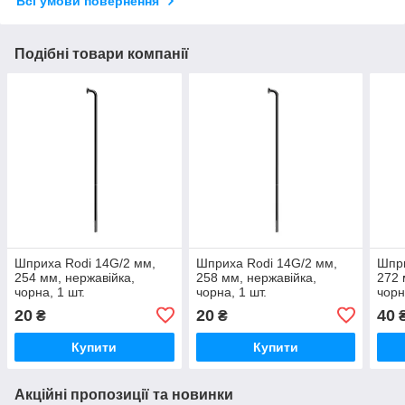
Всі умови повернення
Подібні товари компанії
Шприха Rodi 14G/2 мм,
Шприха Rodi 14G/2 мм,
Шпри
254 мм, нержавійка,
258 мм, нержавійка,
272 
чорна, 1 шт.
чорна, 1 шт.
чорн
20
20
40
₴
₴
Купити
Купити
Акційні пропозиції та новинки