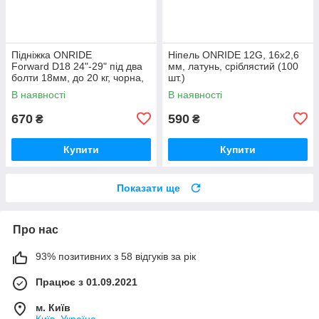
Підніжка ONRIDE
Ніпель ONRIDE 12G, 16x2,6
Forward D18 24"-29" під два
мм, латунь, сріблястий (100
болти 18мм, до 20 кг, чорна,
шт.)
polybag
В наявності
В наявності
670
590
₴
₴
Купити
Купити
Показати ще
Про нас
93% позитивних з 58 відгуків за рік
Працює з 01.09.2021
м. Київ
Київ, Україна