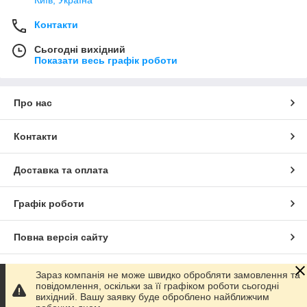
Контакти
Сьогодні вихідний
Показати весь графік роботи
Про нас
Контакти
Доставка та оплата
Графік роботи
Повна версія сайту
Сайт створено на маркетплейсі
Prom.ua
Зараз компанія не може швидко обробляти замовлення та
повідомлення, оскільки за її графіком роботи сьогодні
вихідний. Вашу заявку буде оброблено найближчим
Політика конфіденційності