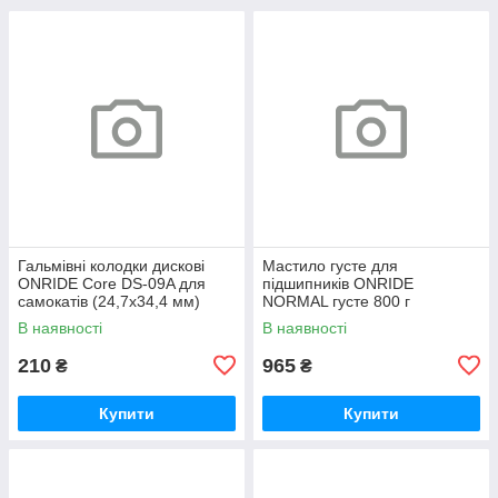
Гальмівні колодки дискові
Мастило густе для
ONRIDE Core DS-09A для
підшипників ONRIDE
самокатів (24,7х34,4 мм)
NORMAL густе 800 г
напівметал
(металева банка)
В наявності
В наявності
210
965
₴
₴
Купити
Купити