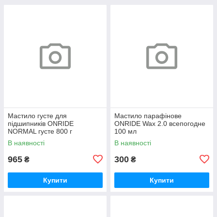
Мастило густе для
Мастило парафінове
підшипників ONRIDE
ONRIDE Wax 2.0 всепогодне
NORMAL густе 800 г
100 мл
(металева банка)
В наявності
В наявності
965
300
₴
₴
Купити
Купити