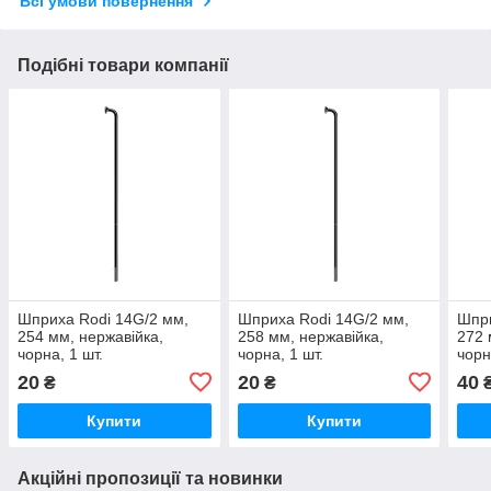
Всі умови повернення
Подібні товари компанії
Шприха Rodi 14G/2 мм,
Шприха Rodi 14G/2 мм,
Шпри
254 мм, нержавійка,
258 мм, нержавійка,
272 
чорна, 1 шт.
чорна, 1 шт.
чорн
20
20
40
₴
₴
Купити
Купити
Акційні пропозиції та новинки