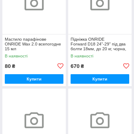
Мастило парафінове
Підніжка ONRIDE
ONRIDE Wax 2.0 всепогодне
Forward D18 24"-29" під два
15 мл
болти 18мм, до 20 кг, чорна,
polybag
В наявності
В наявності
80
670
₴
₴
Купити
Купити