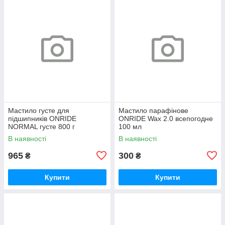
Мастило густе для
Мастило парафінове
підшипників ONRIDE
ONRIDE Wax 2.0 всепогодне
NORMAL густе 800 г
100 мл
(металева банка)
В наявності
В наявності
965
300
₴
₴
Купити
Купити