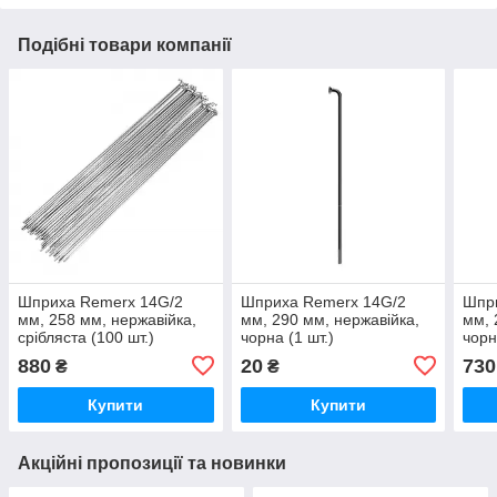
Подібні товари компанії
Шприха Remerx 14G/2
Шприха Remerx 14G/2
Шпр
мм, 258 мм, нержавійка,
мм, 290 мм, нержавійка,
мм, 
срібляста (100 шт.)
чорна (1 шт.)
чорн
880
20
730
₴
₴
Купити
Купити
Акційні пропозиції та новинки