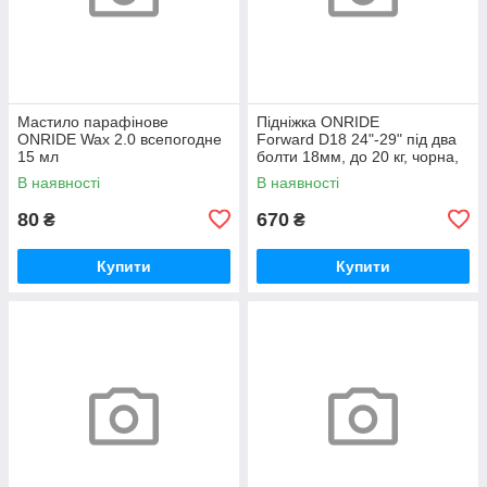
Мастило парафінове
Підніжка ONRIDE
ONRIDE Wax 2.0 всепогодне
Forward D18 24"-29" під два
15 мл
болти 18мм, до 20 кг, чорна,
polybag
В наявності
В наявності
80
670
₴
₴
Купити
Купити