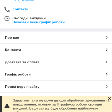
Контакти
Сьогодні вихідний
Показати весь графік роботи
Про нас
Контакти
Доставка та оплата
Графік роботи
Повна версія сайту
Сайт створено на маркетплейсі
Prom.ua
Зараз компанія не може швидко обробляти замовлення та
повідомлення, оскільки за її графіком роботи сьогодні
вихідний. Вашу заявку буде оброблено найближчим
Політика конфіденційності