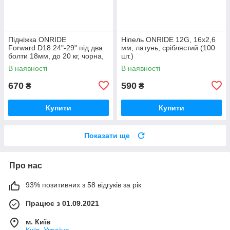
Підніжка ONRIDE
Ніпель ONRIDE 12G, 16x2,6
Forward D18 24"-29" під два
мм, латунь, сріблястий (100
болти 18мм, до 20 кг, чорна,
шт.)
polybag
В наявності
В наявності
670
590
₴
₴
Купити
Купити
Показати ще
Про нас
93% позитивних з 58 відгуків за рік
Працює з 01.09.2021
м. Київ
Київ, Україна