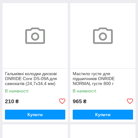
Гальмівні колодки дискові
Мастило густе для
ONRIDE Core DS-09A для
підшипників ONRIDE
самокатів (24,7х34,4 мм)
NORMAL густе 800 г
напівметал
(металева банка)
В наявності
В наявності
210
965
₴
₴
Купити
Купити