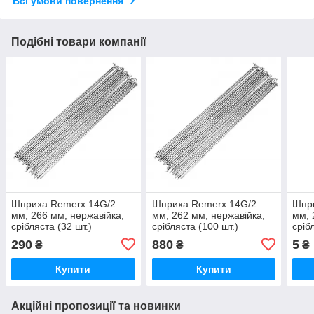
Всі умови повернення
Подібні товари компанії
Шприха Remerx 14G/2
Шприха Remerx 14G/2
Шпр
мм, 266 мм, нержавійка,
мм, 262 мм, нержавійка,
мм, 
срібляста (32 шт.)
срібляста (100 шт.)
сріб
290
880
5
₴
₴
₴
Купити
Купити
Акційні пропозиції та новинки