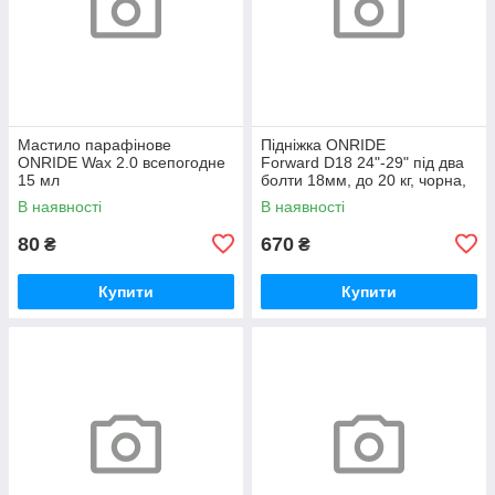
Мастило парафінове
Підніжка ONRIDE
ONRIDE Wax 2.0 всепогодне
Forward D18 24"-29" під два
15 мл
болти 18мм, до 20 кг, чорна,
polybag
В наявності
В наявності
80
670
₴
₴
Купити
Купити