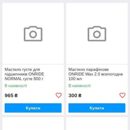
Мастило густе для
Мастило парафінове
підшипників ONRIDE
ONRIDE Wax 2.0 всепогодне
NORMAL густе 800 г
100 мл
(металева банка)
В наявності
В наявності
965
300
₴
₴
Купити
Купити