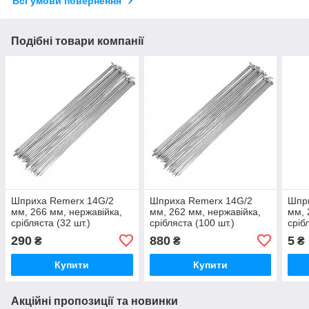
Всі умови повернення
Подібні товари компанії
Шприха Remerx 14G/2
Шприха Remerx 14G/2
Шпр
мм, 266 мм, нержавійка,
мм, 262 мм, нержавійка,
мм, 
срібляста (32 шт.)
срібляста (100 шт.)
сріб
290
880
5
₴
₴
₴
Купити
Купити
Акційні пропозиції та новинки