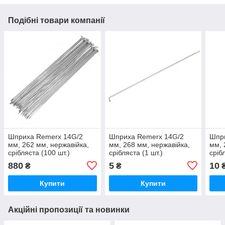
Подібні товари компанії
Шприха Remerx 14G/2
Шприха Remerx 14G/2
Шпр
мм, 262 мм, нержавійка,
мм, 268 мм, нержавійка,
мм, 
срібляста (100 шт.)
срібляста (1 шт.)
сріб
880
5
10
₴
₴
Купити
Купити
Акційні пропозиції та новинки