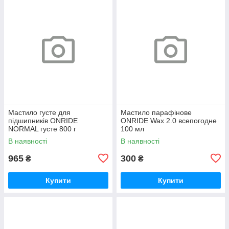
Мастило густе для
Мастило парафінове
підшипників ONRIDE
ONRIDE Wax 2.0 всепогодне
NORMAL густе 800 г
100 мл
(металева банка)
В наявності
В наявності
965
300
₴
₴
Купити
Купити