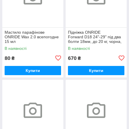
Мастило парафінове
Підніжка ONRIDE
ONRIDE Wax 2.0 всепогодне
Forward D18 24"-29" під два
15 мл
болти 18мм, до 20 кг, чорна,
polybag
В наявності
В наявності
80
670
₴
₴
Купити
Купити